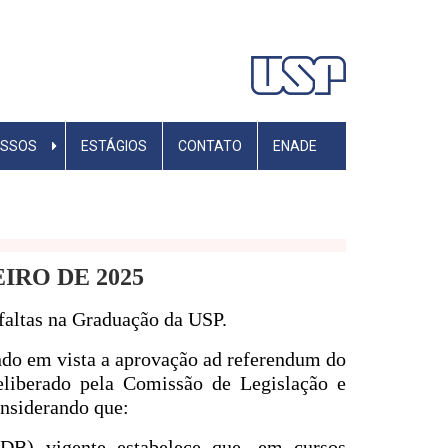
ESSOS
ESTÁGIOS
CONTATO
ENADE
IRO DE 2025
 faltas na Graduação da USP.
ndo em vista a aprovação ad referendum do
liberado pela Comissão de Legislação e
onsiderando que:
DB) vigente estabelece que, em cursos