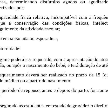
das, determinando distúrbios agudos ou agudizad
erizados por:
apacidade física relativa, incompatível com a frequên
ique a conservação das condições físicas, intele
guimento da atividade escolar;
rrência isolada ou esporádica;
aternidade:
egime poderá ser requerido, com a apresentação do ates
ão, ou após o nascimento do bebê, e terá duração de até
equerimento deverá ser realizado no prazo de 15 (qu
do médico ou a partir do nascimento;
o período de repouso, antes e depois do parto, for aum
;
ssegurado às estudantes em estado de gravidez o direito