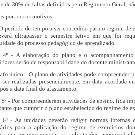
te de 30% de faltas definidos pelo Regimento Geral, n
tas por outros motivos.
 O período de tempo a ser concedido para o regime de e
everá ultrapassar o semestre letivo em que foi re
uidade do processo pedagógico de aprendizado.
o 4º - A elaboração do plano e o acompanhamento 
liares serão de responsabilidade do docente ministrante
afo único - O plano de atividades pode compreender pr
ser realizadas presencialmente, em data acordada ent
após a data final do afastamento.
 5º - Por compreenderem atividades de ensino, fica im
dante que cumprir o plano estabelecido do regime de ex
 6º - As unidades deverão redigir normas internas e
ários para a aplicação do regime de exercícios dom
tir que, primeiramente, as solicitações acompanhad