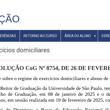
ÇÃO
ERÊNCIAS
RETORNO AO CURSO
ÁREA DO ALUNO
EGR
cícios domiciliares
LUÇÃO CoG Nº 8754, DE 26 DE FEVERE
 sobre o regime de exercícios domiciliares e abono de
Reitor de Graduação da Universidade de São Paulo, te
lho de Graduação, em 08 de janeiro de 2025 e o de
os, em sessão realizada em 19 de fevereiro de 2025, c
ei de Diretrizes e Bases da Educação Nacional (L