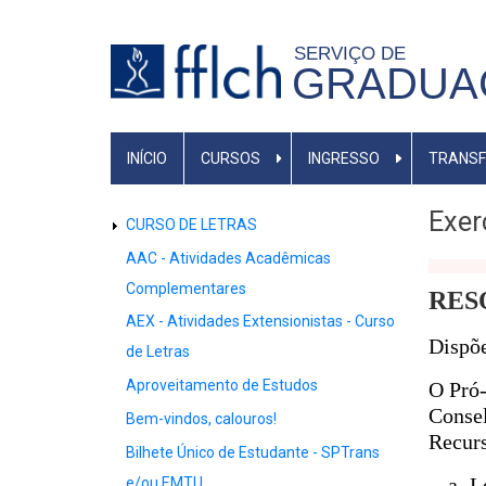
Pular
para
SERVIÇO DE
GRADUA
o
conteúdo
principal
MENU
INÍCIO
CURSOS
INGRESSO
TRANSF
PRIMÁRIO
Exer
CURSO DE LETRAS
MENU
DE
AAC - Atividades Acadêmicas
LETRAS
Complementares
RESO
AEX - Atividades Extensionistas - Curso
Dispõe
de Letras
Aproveitamento de Estudos
O Pró-
Conse
Bem-vindos, calouros!
Recurs
Bilhete Único de Estudante - SPTrans
- a L
e/ou EMTU