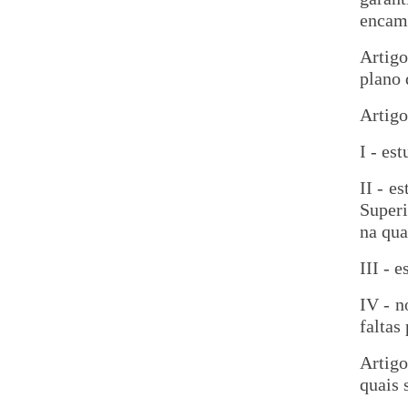
encami
Artigo
plano 
Artigo
I - es
II - e
Superi
na qua
III - 
IV - n
faltas
Artigo
quais 