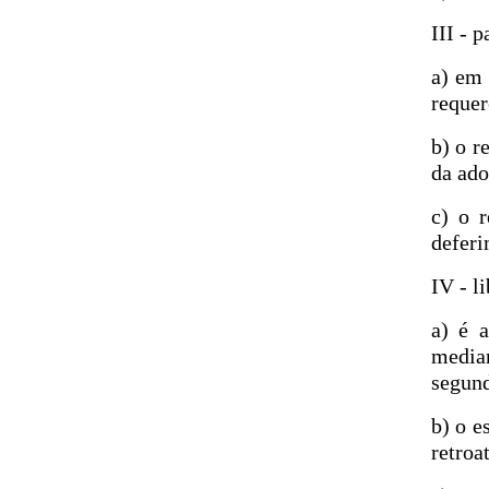
III - 
a) em 
requer
b) o r
da ado
c) o 
deferi
IV - l
a) é a
median
segund
b) o e
retroa