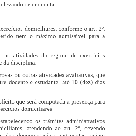
ão levando-se em conta
xercícios domiciliares, conforme o art. 2º,
querido nem o máximo admissível para a
das atividades do regime de exercícios
 da disciplina.
ovas ou outras atividades avaliativas, que
re docente e estudante, até 10 (dez) dias
plícito que será computada a presença para
ercícios domiciliares.
stabelecendo os trâmites administrativos
iciliares, atendendo ao art. 2º, devendo
as das documentações pertinentes, sejam