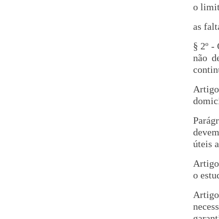
o limi
as fal
§ 2º -
não d
contin
Artig
domici
Parágr
devem 
úteis 
Artigo
o estu
Artigo
necess
garan