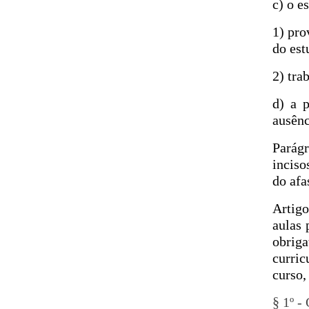
c) o e
1) pro
do est
2) tra
d) a p
ausênc
Parágr
inciso
do afa
Artigo
aulas 
obriga
curric
curso,
§ 1º -