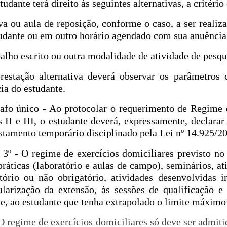
studante terá direito às seguintes alternativas, a crité
va ou aula de reposição, conforme o caso, a ser realiz
udante ou em outro horário agendado com sua anuência
balho escrito ou outra modalidade de atividade de pesqu
restação alternativa deverá observar os parâmetros 
ia do estudante.
afo único - Ao protocolar o requerimento de Regime 
s II e III, o estudante deverá, expressamente, declar
stamento temporário disciplinado pela Lei nº 14.925/2
 3º - O regime de exercícios domiciliares previsto no 
práticas (laboratório e aulas de campo), seminários, at
tório ou não obrigatório, atividades desenvolvidas 
ularização da extensão, às sessões de qualificação 
 e, ao estudante que tenha extrapolado o limite máximo d
 O regime de exercícios domiciliares só deve ser admit