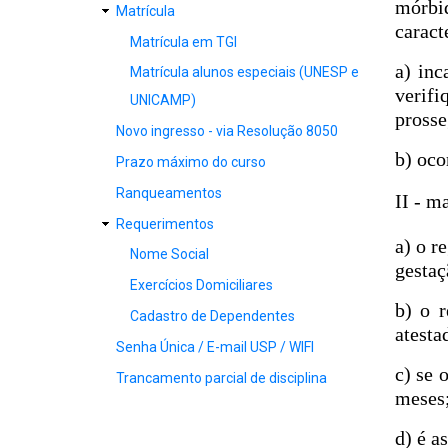
mórbi
Matrícula
caract
Matrícula em TGI
a) inc
Matrícula alunos especiais (UNESP e
verif
UNICAMP)
prosse
Novo ingresso - via Resolução 8050
b) oco
Prazo máximo do curso
Ranqueamentos
II - m
Requerimentos
a) o r
Nome Social
gestaç
Exercícios Domiciliares
b) o r
Cadastro de Dependentes
atesta
Senha Única / E-mail USP / WIFI
c) se 
Trancamento parcial de disciplina
meses
d) é a