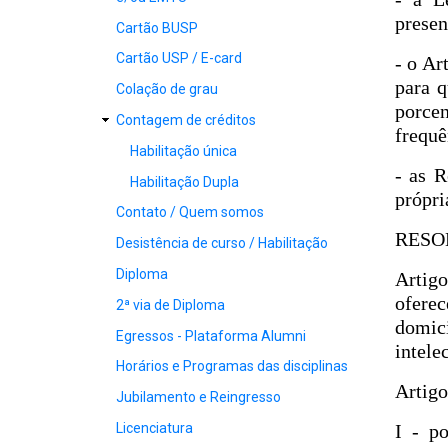
presen
Cartão BUSP
Cartão USP / E-card
- o Ar
para q
Colação de grau
porce
Contagem de créditos
frequê
Habilitação única
- as 
Habilitação Dupla
própri
Contato / Quem somos
RESO
Desistência de curso / Habilitação
Diploma
Artigo
ofere
2ª via de Diploma
domic
Egressos - Plataforma Alumni
intele
Horários e Programas das disciplinas
Artigo
Jubilamento e Reingresso
Licenciatura
I - p